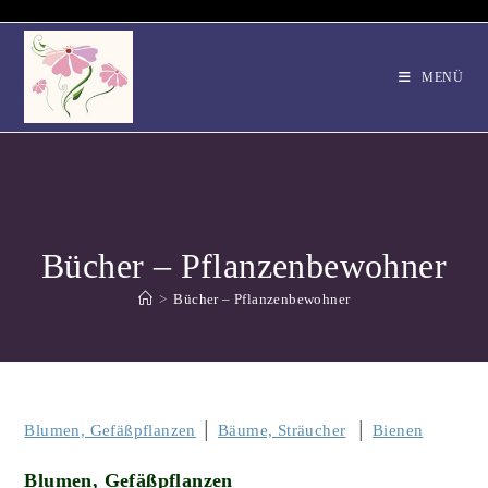
Zum
Inhalt
springen
MENÜ
Bücher – Pflanzenbewohner
>
Bücher – Pflanzenbewohner
Blumen, Gefäßpflanzen
│
Bäume, Sträucher
│
Bienen
Blumen, Gefäßpflanzen