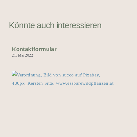
Könnte auch interessieren
Kontaktformular
21. Mai 2022
COV
Imp
Min
(16
7. Jan