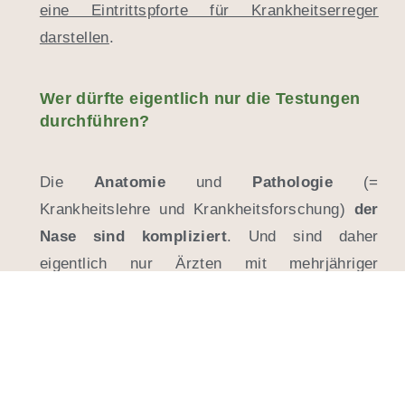
eine Eintrittspforte für Krankheitserreger
darstellen
.
Wer dürfte eigentlich nur die Testungen
durchführen?
Die
Anatomie
und
Pathologie
(=
Krankheitslehre und Krankheitsforschung)
der
Nase sind kompliziert
. Und sind daher
eigentlich nur Ärzten mit mehrjähriger
Facharztausbildung zugänglich.
Coronatestungen durch die Nase dürfen streng
genommen nicht ohne
genaue ärztliche
Untersuchung
stattfinden.
Gegebenenfalls
unter Zuhilfenahme eines Endoskops
, weil