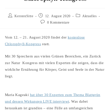
Beitrags-
Beitrag
Beitrags-
KerstenSitte
12. August 2020
Aktuelles
Autor:
veröffentlicht:
Kategorie:
Beitrags-
0 Kommentare
Kommentare:
Vom 12. – 21. August 2020 findet der
kostenlose
Chlorophyll-Kongress
statt.
Mit 30 Sprechern aus vielen Grünen Bereichen, ein Zurück
zur Natur ️ Kongress mit vielen Experten die zeigen, dass die
wirkliche Ernährung für Körper, Geist und Seele in der Natur
liegt.
Maria Kageaki
hat über 30 Experten zum Thema Blattgrün
und dessen Wirkungen LIVE interviewt
. Was dabei
herauskam ist grandios – eine Fülle an umfangreichen