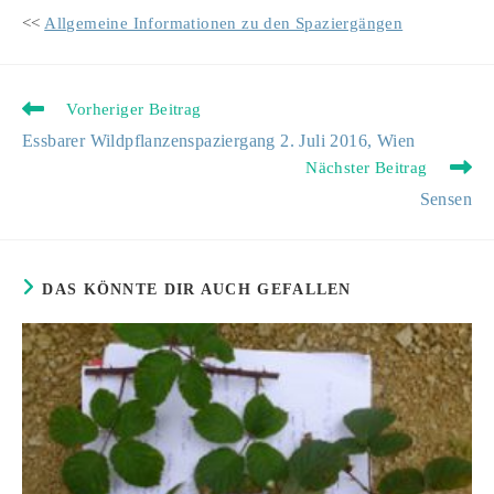
<<
Allgemeine Informationen zu den Spaziergängen
Weitere
Vorheriger Beitrag
Artikel
Essbarer Wildpflanzenspaziergang 2. Juli 2016, Wien
ansehen
Nächster Beitrag
Sensen
DAS KÖNNTE DIR AUCH GEFALLEN