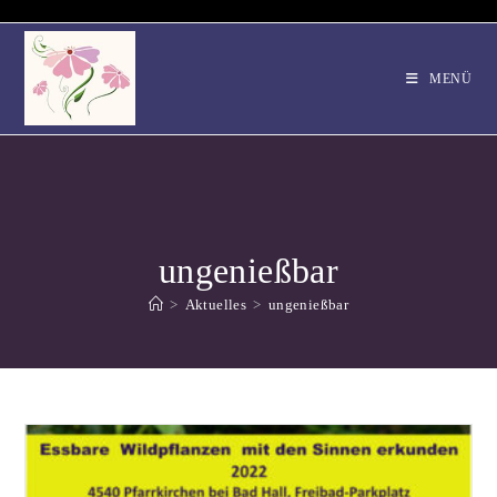
Zum
Inhalt
springen
MENÜ
ungenießbar
>
Aktuelles
>
ungenießbar