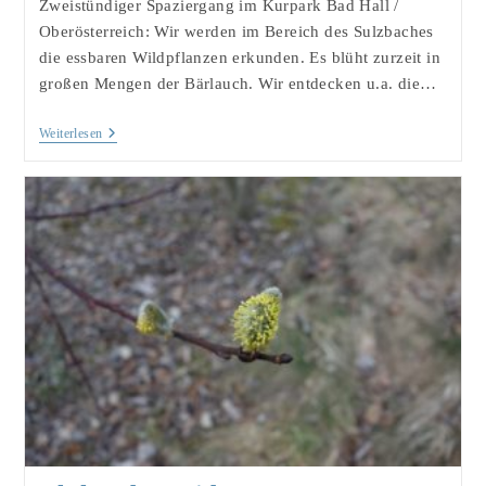
Zweistündiger Spaziergang im Kurpark Bad Hall /
Oberösterreich: Wir werden im Bereich des Sulzbaches
die essbaren Wildpflanzen erkunden. Es blüht zurzeit in
großen Mengen der Bärlauch. Wir entdecken u.a. die…
Essbare
Weiterlesen
Wildpflanzen
Am
14.05.2022
Mit
Den
Sinnen
Erkunden