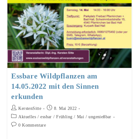
Essbare Wildpflanzen am
14.05.2022 mit den Sinnen
erkunden
Beitrags-
Beitrag
KerstenSitte
8. Mai 2022
Autor:
veröffentlicht:
Beitrags-
Aktuelles
/
essbar
/
Frühling
/
Mai
/
ungenießbar
Kategorie:
Beitrags-
0 Kommentare
Kommentare: