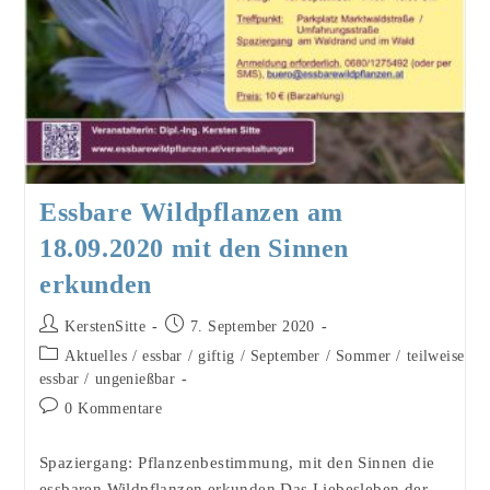
Essbare Wildpflanzen am
18.09.2020 mit den Sinnen
erkunden
Beitrags-
Beitrag
KerstenSitte
7. September 2020
Autor:
veröffentlicht:
Beitrags-
Aktuelles
/
essbar
/
giftig
/
September
/
Sommer
/
teilweise
Kategorie:
essbar
/
ungenießbar
Beitrags-
0 Kommentare
Kommentare:
Spaziergang: Pflanzenbestimmung, mit den Sinnen die
essbaren Wildpflanzen erkunden Das Liebesleben der