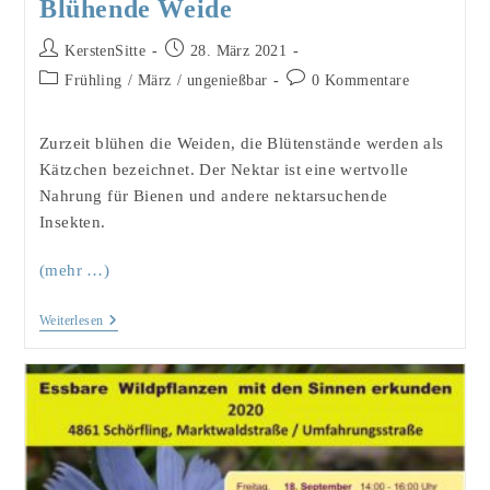
Blühende Weide
Beitrags-
Beitrag
KerstenSitte
28. März 2021
Autor:
veröffentlicht:
Beitrags-
Beitrags-
Frühling
/
März
/
ungenießbar
0 Kommentare
Kategorie:
Kommentare:
Zurzeit blühen die Weiden, die Blütenstände werden als
Kätzchen bezeichnet. Der Nektar ist eine wertvolle
Nahrung für Bienen und andere nektarsuchende
Insekten.
(mehr …)
Blühende
Weiterlesen
Weide